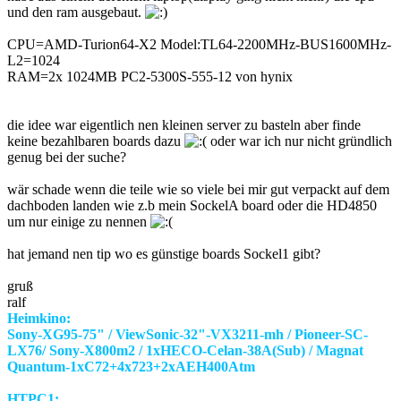
und den ram ausgebaut.
CPU=AMD-Turion64-X2 Model:TL64-2200MHz-BUS1600MHz-
L2=1024
RAM=2x 1024MB PC2-5300S-555-12 von hynix
die idee war eigentlich nen kleinen server zu basteln aber finde
keine bezahlbaren boards dazu
oder war ich nur nicht gründlich
genug bei der suche?
wär schade wenn die teile wie so viele bei mir gut verpackt auf dem
dachboden landen wie z.b mein SockelA board oder die HD4850
um nur einige zu nennen
hat jemand nen tip wo es günstige boards Sockel1 gibt?
gruß
ralf
Heimkino:
Sony-XG95-75" / ViewSonic-32"-VX3211-mh / Pioneer-SC-
LX76/ Sony-X800m2 / 1xHECO-Celan-38A(Sub) / Magnat
Quantum-1xC72+4x723+2xAEH400Atm
HTPC1: