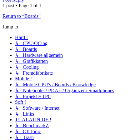
1 post • Page
1
of
1
Return to “Boards”
Jump to
Hard !
↳ CPU/OCing
↳ Boards
↳ Hardware allgemein
↳ Grafikkarten
↳ Cooling
↳ Fremdfabrikate
Mobile !
↳ Mobile CPU's / Boards / Knowledge
↳ Notebooks / PDA's / Organizer / Smartphones
↳ Projekt HTPC
Soft !
↳ Software / Internet
↳ Links
TUALATIN.DE !
↳ BenchmarkZ
↳ OffTopic
↳ Trash