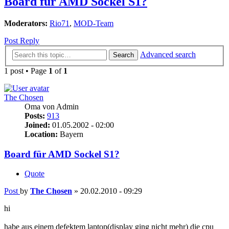
Board für AMD Sockel S1?
Moderators:
Rio71
,
MOD-Team
Post Reply
Advanced search
Search
1 post • Page
1
of
1
The Chosen
Oma von Admin
Posts:
913
Joined:
01.05.2002 - 02:00
Location:
Bayern
Board für AMD Sockel S1?
Quote
Post
by
The Chosen
»
20.02.2010 - 09:29
hi
habe aus einem defektem laptop(display ging nicht mehr) die cpu