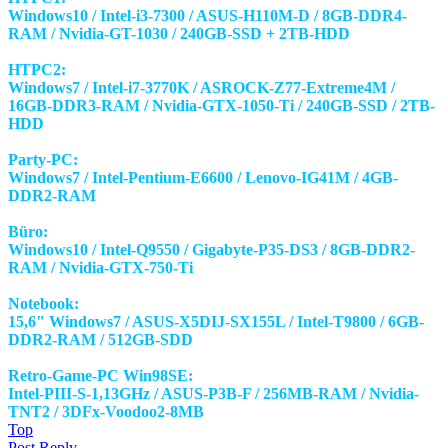
Windows10 / Intel-i3-7300 / ASUS-H110M-D / 8GB-DDR4-
RAM / Nvidia-GT-1030 / 240GB-SSD + 2TB-HDD
HTPC2:
Windows7 / Intel-i7-3770K / ASROCK-Z77-Extreme4M /
16GB-DDR3-RAM / Nvidia-GTX-1050-Ti / 240GB-SSD / 2TB-
HDD
Party-PC:
Windows7 / Intel-Pentium-E6600 / Lenovo-IG41M / 4GB-
DDR2-RAM
Büro:
Windows10 / Intel-Q9550 / Gigabyte-P35-DS3 / 8GB-DDR2-
RAM / Nvidia-GTX-750-Ti
Notebook:
15,6" Windows7 / ASUS-X5DIJ-SX155L / Intel-T9800 / 6GB-
DDR2-RAM / 512GB-SDD
Retro-Game-PC Win98SE:
Intel-PIII-S-1,13GHz / ASUS-P3B-F / 256MB-RAM / Nvidia-
TNT2 / 3DFx-Voodoo2-8MB
Top
Post Reply