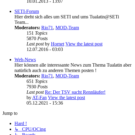
10.01.2013 - 13:07
SETI-Forum
Hier dreht sich alles um SETI und ums Tualatin@SETi
Team...
Moderators:
Rio71
,
MOD-Team
151
Topics
5870
Posts
Last post
by
Hornet
View the latest post
12.07.2016 - 03:03
Web-News
Hier können alle interessante News zum Thema Tualatin aber
natürlich auch zu anderen Themen posten !
Moderators:
Rio71
,
MOD-Team
651
Topics
7930
Posts
Last post
Re: Der TSV sucht Rennläufer!
by
AT-Fan
View the latest post
05.12.2021 - 15:36
Jump to
Hard !
↳ CPU/OCing
↳ Boards