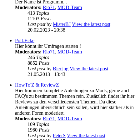
Der Name ist Programm...
Moderators:
Rio71
,
MOD-Team
413
Topics
11103
Posts
Last post
by
MisterBJ
View the latest post
20.02.2023 - 20:38
Poll-Ecke
Hier könnt ihr Umfragen starten !
Moderators:
Rio71
,
MOD-Team
246
Topics
8852
Posts
Last post
by
Bier.jpg
View the latest post
21.05.2013 - 13:43
HowTo'Z & ReviewZ
Hier kommen komplette Anleitungen zu Mods, gerne auch
FAQ's zu bestimmten Themen rein. Zusätzlich findet ihr hier
Reviews zu den verschiedensten Themen. Da diese
Anleitungen übersichtlich sein sollen, wird hier stärker als in
anderen Foren moderiert.
Moderators:
Rio71
,
MOD-Team
109
Topics
1960
Posts
Last post
by
PeterS
View the latest post