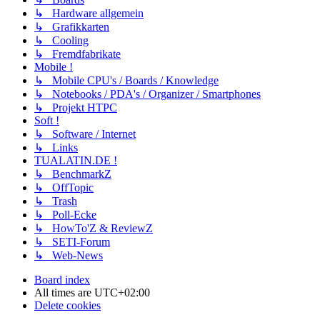
↳ Hardware allgemein
↳ Grafikkarten
↳ Cooling
↳ Fremdfabrikate
Mobile !
↳ Mobile CPU's / Boards / Knowledge
↳ Notebooks / PDA's / Organizer / Smartphones
↳ Projekt HTPC
Soft !
↳ Software / Internet
↳ Links
TUALATIN.DE !
↳ BenchmarkZ
↳ OffTopic
↳ Trash
↳ Poll-Ecke
↳ HowTo'Z & ReviewZ
↳ SETI-Forum
↳ Web-News
Board index
All times are
UTC+02:00
Delete cookies