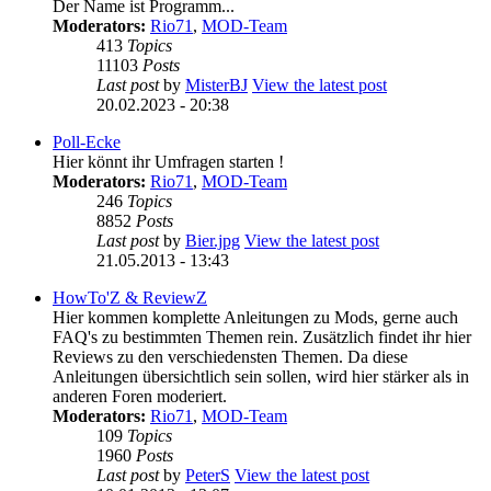
Der Name ist Programm...
Moderators:
Rio71
,
MOD-Team
413
Topics
11103
Posts
Last post
by
MisterBJ
View the latest post
20.02.2023 - 20:38
Poll-Ecke
Hier könnt ihr Umfragen starten !
Moderators:
Rio71
,
MOD-Team
246
Topics
8852
Posts
Last post
by
Bier.jpg
View the latest post
21.05.2013 - 13:43
HowTo'Z & ReviewZ
Hier kommen komplette Anleitungen zu Mods, gerne auch
FAQ's zu bestimmten Themen rein. Zusätzlich findet ihr hier
Reviews zu den verschiedensten Themen. Da diese
Anleitungen übersichtlich sein sollen, wird hier stärker als in
anderen Foren moderiert.
Moderators:
Rio71
,
MOD-Team
109
Topics
1960
Posts
Last post
by
PeterS
View the latest post