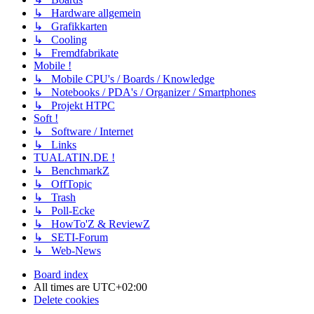
↳ Hardware allgemein
↳ Grafikkarten
↳ Cooling
↳ Fremdfabrikate
Mobile !
↳ Mobile CPU's / Boards / Knowledge
↳ Notebooks / PDA's / Organizer / Smartphones
↳ Projekt HTPC
Soft !
↳ Software / Internet
↳ Links
TUALATIN.DE !
↳ BenchmarkZ
↳ OffTopic
↳ Trash
↳ Poll-Ecke
↳ HowTo'Z & ReviewZ
↳ SETI-Forum
↳ Web-News
Board index
All times are
UTC+02:00
Delete cookies