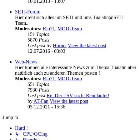
10.01.2013 - 13:07
SETI-Forum
Hier dreht sich alles um SETI und ums Tualatin@SETi
Team...
Moderators:
Rio71
,
MOD-Team
151
Topics
5870
Posts
Last post
by
Hornet
View the latest post
12.07.2016 - 03:03
Web-News
Hier können alle interessante News zum Thema Tualatin aber
natürlich auch zu anderen Themen posten !
Moderators:
Rio71
,
MOD-Team
651
Topics
7930
Posts
Last post
Re: Der TSV sucht Rennläufer!
by
AT-Fan
View the latest post
05.12.2021 - 15:36
Jump to
Hard !
↳ CPU/OCing
↳ Boards