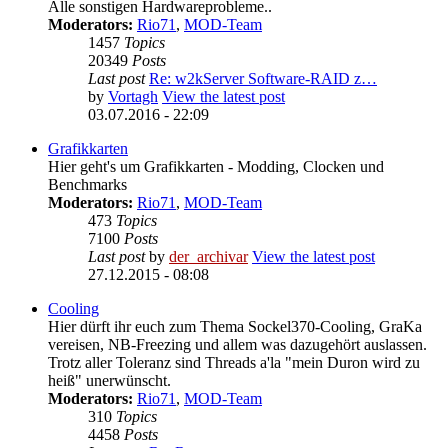
Alle sonstigen Hardwareprobleme..
Moderators:
Rio71
,
MOD-Team
1457
Topics
20349
Posts
Last post
Re: w2kServer Software-RAID z…
by
Vortagh
View the latest post
03.07.2016 - 22:09
Grafikkarten
Hier geht's um Grafikkarten - Modding, Clocken und
Benchmarks
Moderators:
Rio71
,
MOD-Team
473
Topics
7100
Posts
Last post
by
der_archivar
View the latest post
27.12.2015 - 08:08
Cooling
Hier dürft ihr euch zum Thema Sockel370-Cooling, GraKa
vereisen, NB-Freezing und allem was dazugehört auslassen.
Trotz aller Toleranz sind Threads a'la "mein Duron wird zu
heiß" unerwünscht.
Moderators:
Rio71
,
MOD-Team
310
Topics
4458
Posts