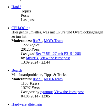
Hard !
Topics
Posts
Last post
CPU/OCing
Hier geht's um alles, was mit CPU's und Overclockingfragen
zu tun hat
Moderators:
Rio71
,
MOD-Team
1222
Topics
20120
Posts
Last post
Re: TUSL-2C mit P3_S 1266
by
MisterBJ
View the latest post
13.09.2024 - 22:44
Boards
Mainboardprobleme, Tipps & Tricks
Moderators:
Rio71
,
MOD-Team
1158
Topics
15797
Posts
Last post
by
tyrannus
View the latest post
04.08.2014 - 13:05
Hardware allgemein