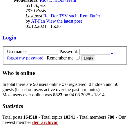
Moderators:
Rio71
,
MOD-Team
651
Topics
7930
Posts
Last post
Re: Der TSV sucht Rennläufer!
by
AT-Fan
View the latest post
05.12.2021 - 15:36
Login
Username:
Password:
I
forgot my password
|
Remember me
Who is online
In total there are
50
users online :: 0 registered, 0 hidden and 50
guests (based on users active over the past 5 minutes)
Most users ever online was
8323
on 04.08.2025 - 18:14
Statistics
Total posts
164518
• Total topics
10341
• Total members
780
• Our
newest member
der_archivar