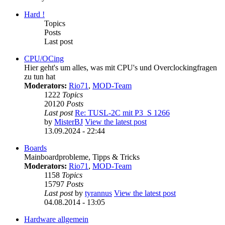
Hard !
Topics
Posts
Last post
CPU/OCing
Hier geht's um alles, was mit CPU's und Overclockingfragen
zu tun hat
Moderators:
Rio71
,
MOD-Team
1222
Topics
20120
Posts
Last post
Re: TUSL-2C mit P3_S 1266
by
MisterBJ
View the latest post
13.09.2024 - 22:44
Boards
Mainboardprobleme, Tipps & Tricks
Moderators:
Rio71
,
MOD-Team
1158
Topics
15797
Posts
Last post
by
tyrannus
View the latest post
04.08.2014 - 13:05
Hardware allgemein