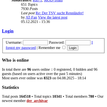
Moderators:
Rio71
,
MOD-Team
651
Topics
7930
Posts
Last post
Re: Der TSV sucht Rennläufer!
by
AT-Fan
View the latest post
05.12.2021 - 15:36
Login
Username:
Password:
I
forgot my password
|
Remember me
Who is online
In total there are
96
users online :: 0 registered, 0 hidden and 96
guests (based on users active over the past 5 minutes)
Most users ever online was
8323
on 04.08.2025 - 18:14
Statistics
Total posts
164518
• Total topics
10341
• Total members
780
• Our
newest member
der_archivar