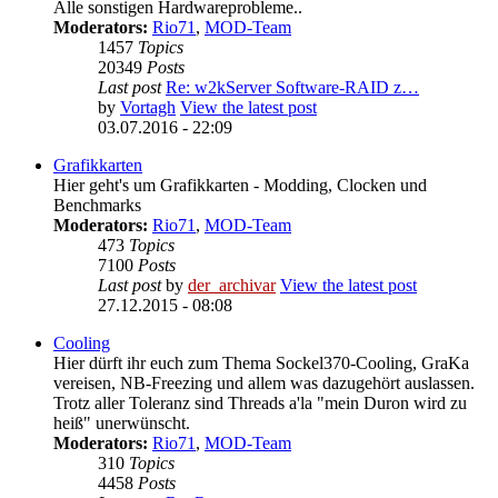
Alle sonstigen Hardwareprobleme..
Moderators:
Rio71
,
MOD-Team
1457
Topics
20349
Posts
Last post
Re: w2kServer Software-RAID z…
by
Vortagh
View the latest post
03.07.2016 - 22:09
Grafikkarten
Hier geht's um Grafikkarten - Modding, Clocken und
Benchmarks
Moderators:
Rio71
,
MOD-Team
473
Topics
7100
Posts
Last post
by
der_archivar
View the latest post
27.12.2015 - 08:08
Cooling
Hier dürft ihr euch zum Thema Sockel370-Cooling, GraKa
vereisen, NB-Freezing und allem was dazugehört auslassen.
Trotz aller Toleranz sind Threads a'la "mein Duron wird zu
heiß" unerwünscht.
Moderators:
Rio71
,
MOD-Team
310
Topics
4458
Posts