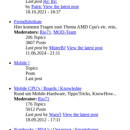
Last post
Re: Re:
by
Patric
View the latest post
18.10.2021 - 18:37
Fremdfabrikate
Hier kommen Fragen zum Thema AMD Cpu's etc. rein..
Moderators:
Rio71
,
MOD-Team
206
Topics
3807
Posts
Last post
by
MisterBJ
View the latest post
11.06.2024 - 21:11
Mobile !
Topics
Posts
Last post
Mobile CPU's / Boards / Knowledge
Rund um Mobile-Hardware, Tipps/Tricks, KnowHow...
Moderator:
Rio71
176
Topics
5012
Posts
Last post
by
Warp5
View the latest post
18.09.2012 - 17:11
Notebooks / PDA's / Organizer / Smartphones