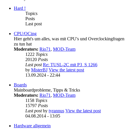
Hard !
Topics
Posts
Last post
CPU/OCing
Hier geht's um alles, was mit CPU's und Overclockingfragen
zu tun hat
Moderators:
Rio71
,
MOD-Team
1222
Topics
20120
Posts
Last post
Re: TUSL-2C mit P3_S 1266
by
MisterBJ
View the latest post
13.09.2024 - 22:44
Boards
Mainboardprobleme, Tipps & Tricks
Moderators:
Rio71
,
MOD-Team
1158
Topics
15797
Posts
Last post
by
tyrannus
View the latest post
04.08.2014 - 13:05
Hardware allgemein