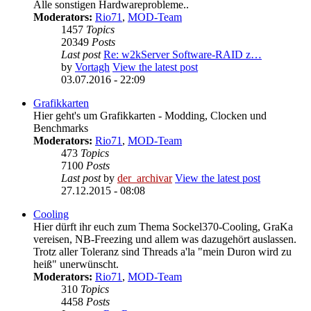
Alle sonstigen Hardwareprobleme..
Moderators:
Rio71
,
MOD-Team
1457
Topics
20349
Posts
Last post
Re: w2kServer Software-RAID z…
by
Vortagh
View the latest post
03.07.2016 - 22:09
Grafikkarten
Hier geht's um Grafikkarten - Modding, Clocken und
Benchmarks
Moderators:
Rio71
,
MOD-Team
473
Topics
7100
Posts
Last post
by
der_archivar
View the latest post
27.12.2015 - 08:08
Cooling
Hier dürft ihr euch zum Thema Sockel370-Cooling, GraKa
vereisen, NB-Freezing und allem was dazugehört auslassen.
Trotz aller Toleranz sind Threads a'la "mein Duron wird zu
heiß" unerwünscht.
Moderators:
Rio71
,
MOD-Team
310
Topics
4458
Posts