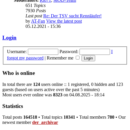
Moderators:
Rio71
,
MOD-Team
651
Topics
7930
Posts
Last post
Re: Der TSV sucht Rennläufer!
by
AT-Fan
View the latest post
05.12.2021 - 15:36
Login
Username:
Password:
I
forgot my password
|
Remember me
Who is online
In total there are
124
users online :: 1 registered, 0 hidden and 123
guests (based on users active over the past 5 minutes)
Most users ever online was
8323
on 04.08.2025 - 18:14
Statistics
Total posts
164518
• Total topics
10341
• Total members
780
• Our
newest member
der_archivar