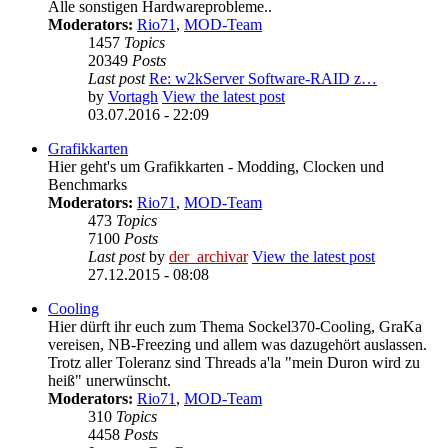
Alle sonstigen Hardwareprobleme..
Moderators:
Rio71
,
MOD-Team
1457
Topics
20349
Posts
Last post
Re: w2kServer Software-RAID z…
by
Vortagh
View the latest post
03.07.2016 - 22:09
Grafikkarten
Hier geht's um Grafikkarten - Modding, Clocken und
Benchmarks
Moderators:
Rio71
,
MOD-Team
473
Topics
7100
Posts
Last post
by
der_archivar
View the latest post
27.12.2015 - 08:08
Cooling
Hier dürft ihr euch zum Thema Sockel370-Cooling, GraKa
vereisen, NB-Freezing und allem was dazugehört auslassen.
Trotz aller Toleranz sind Threads a'la "mein Duron wird zu
heiß" unerwünscht.
Moderators:
Rio71
,
MOD-Team
310
Topics
4458
Posts