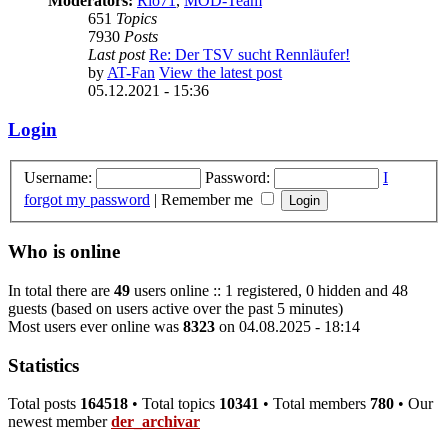
Moderators:
Rio71
,
MOD-Team
651
Topics
7930
Posts
Last post
Re: Der TSV sucht Rennläufer!
by
AT-Fan
View the latest post
05.12.2021 - 15:36
Login
Username:
Password:
I
forgot my password
|
Remember me
Who is online
In total there are
49
users online :: 1 registered, 0 hidden and 48
guests (based on users active over the past 5 minutes)
Most users ever online was
8323
on 04.08.2025 - 18:14
Statistics
Total posts
164518
• Total topics
10341
• Total members
780
• Our
newest member
der_archivar