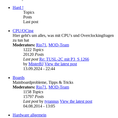
Hard !
Topics
Posts
Last post
CPU/OCing
Hier geht's um alles, was mit CPU's und Overclockingfragen
zu tun hat
Moderators:
Rio71
,
MOD-Team
1222
Topics
20120
Posts
Last post
Re: TUSL-2C mit P3_S 1266
by
MisterBJ
View the latest post
13.09.2024 - 22:44
Boards
Mainboardprobleme, Tipps & Tricks
Moderators:
Rio71
,
MOD-Team
1158
Topics
15797
Posts
Last post
by
tyrannus
View the latest post
04.08.2014 - 13:05
Hardware allgemein