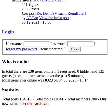
Moderators:
Rio71
,
MOD-Team
651
Topics
7930
Posts
Last post
Re: Der TSV sucht Rennläufer!
by
AT-Fan
View the latest post
05.12.2021 - 15:36
Login
Username:
Password:
I
forgot my password
|
Remember me
Who is online
In total there are
136
users online :: 1 registered, 0 hidden and 135
guests (based on users active over the past 5 minutes)
Most users ever online was
8323
on 04.08.2025 - 18:14
Statistics
Total posts
164518
• Total topics
10341
• Total members
780
• Our
newest member
der_archivar