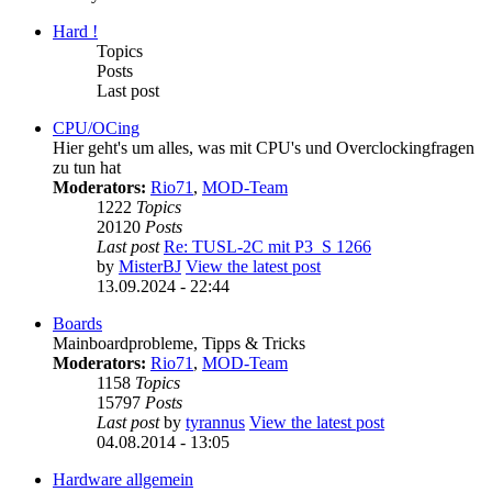
Hard !
Topics
Posts
Last post
CPU/OCing
Hier geht's um alles, was mit CPU's und Overclockingfragen
zu tun hat
Moderators:
Rio71
,
MOD-Team
1222
Topics
20120
Posts
Last post
Re: TUSL-2C mit P3_S 1266
by
MisterBJ
View the latest post
13.09.2024 - 22:44
Boards
Mainboardprobleme, Tipps & Tricks
Moderators:
Rio71
,
MOD-Team
1158
Topics
15797
Posts
Last post
by
tyrannus
View the latest post
04.08.2014 - 13:05
Hardware allgemein