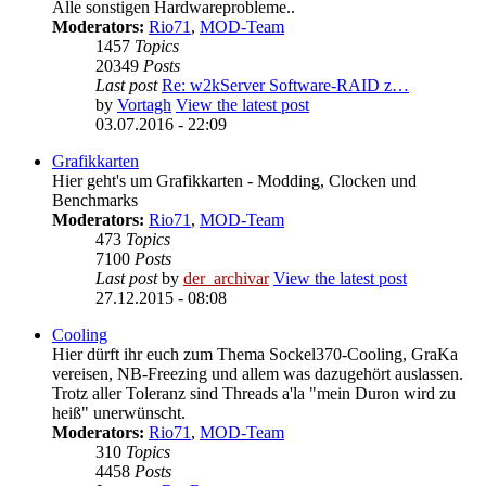
Alle sonstigen Hardwareprobleme..
Moderators:
Rio71
,
MOD-Team
1457
Topics
20349
Posts
Last post
Re: w2kServer Software-RAID z…
by
Vortagh
View the latest post
03.07.2016 - 22:09
Grafikkarten
Hier geht's um Grafikkarten - Modding, Clocken und
Benchmarks
Moderators:
Rio71
,
MOD-Team
473
Topics
7100
Posts
Last post
by
der_archivar
View the latest post
27.12.2015 - 08:08
Cooling
Hier dürft ihr euch zum Thema Sockel370-Cooling, GraKa
vereisen, NB-Freezing und allem was dazugehört auslassen.
Trotz aller Toleranz sind Threads a'la "mein Duron wird zu
heiß" unerwünscht.
Moderators:
Rio71
,
MOD-Team
310
Topics
4458
Posts