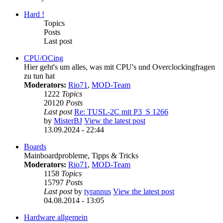
Hard !
Topics
Posts
Last post
CPU/OCing
Hier geht's um alles, was mit CPU's und Overclockingfragen
zu tun hat
Moderators:
Rio71
,
MOD-Team
1222
Topics
20120
Posts
Last post
Re: TUSL-2C mit P3_S 1266
by
MisterBJ
View the latest post
13.09.2024 - 22:44
Boards
Mainboardprobleme, Tipps & Tricks
Moderators:
Rio71
,
MOD-Team
1158
Topics
15797
Posts
Last post
by
tyrannus
View the latest post
04.08.2014 - 13:05
Hardware allgemein