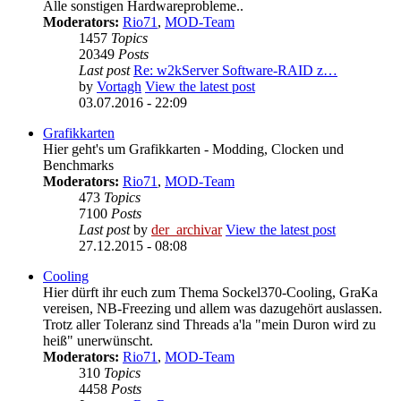
Alle sonstigen Hardwareprobleme..
Moderators:
Rio71
,
MOD-Team
1457
Topics
20349
Posts
Last post
Re: w2kServer Software-RAID z…
by
Vortagh
View the latest post
03.07.2016 - 22:09
Grafikkarten
Hier geht's um Grafikkarten - Modding, Clocken und
Benchmarks
Moderators:
Rio71
,
MOD-Team
473
Topics
7100
Posts
Last post
by
der_archivar
View the latest post
27.12.2015 - 08:08
Cooling
Hier dürft ihr euch zum Thema Sockel370-Cooling, GraKa
vereisen, NB-Freezing und allem was dazugehört auslassen.
Trotz aller Toleranz sind Threads a'la "mein Duron wird zu
heiß" unerwünscht.
Moderators:
Rio71
,
MOD-Team
310
Topics
4458
Posts