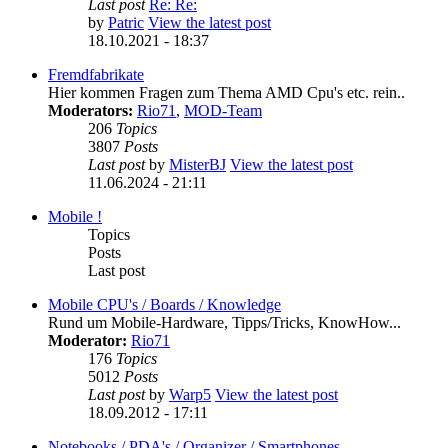
Last post
Re: Re:
by
Patric
View the latest post
18.10.2021 - 18:37
Fremdfabrikate
Hier kommen Fragen zum Thema AMD Cpu's etc. rein..
Moderators:
Rio71
,
MOD-Team
206
Topics
3807
Posts
Last post
by
MisterBJ
View the latest post
11.06.2024 - 21:11
Mobile !
Topics
Posts
Last post
Mobile CPU's / Boards / Knowledge
Rund um Mobile-Hardware, Tipps/Tricks, KnowHow...
Moderator:
Rio71
176
Topics
5012
Posts
Last post
by
Warp5
View the latest post
18.09.2012 - 17:11
Notebooks / PDA's / Organizer / Smartphones