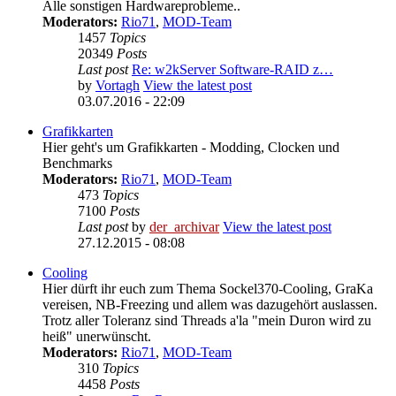
Alle sonstigen Hardwareprobleme..
Moderators:
Rio71
,
MOD-Team
1457
Topics
20349
Posts
Last post
Re: w2kServer Software-RAID z…
by
Vortagh
View the latest post
03.07.2016 - 22:09
Grafikkarten
Hier geht's um Grafikkarten - Modding, Clocken und
Benchmarks
Moderators:
Rio71
,
MOD-Team
473
Topics
7100
Posts
Last post
by
der_archivar
View the latest post
27.12.2015 - 08:08
Cooling
Hier dürft ihr euch zum Thema Sockel370-Cooling, GraKa
vereisen, NB-Freezing und allem was dazugehört auslassen.
Trotz aller Toleranz sind Threads a'la "mein Duron wird zu
heiß" unerwünscht.
Moderators:
Rio71
,
MOD-Team
310
Topics
4458
Posts