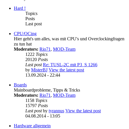
Hard !
Topics
Posts
Last post
CPU/OCing
Hier geht's um alles, was mit CPU's und Overclockingfragen
zu tun hat
Moderators:
Rio71
,
MOD-Team
1222
Topics
20120
Posts
Last post
Re: TUSL-2C mit P3_S 1266
by
MisterBJ
View the latest post
13.09.2024 - 22:44
Boards
Mainboardprobleme, Tipps & Tricks
Moderators:
Rio71
,
MOD-Team
1158
Topics
15797
Posts
Last post
by
tyrannus
View the latest post
04.08.2014 - 13:05
Hardware allgemein