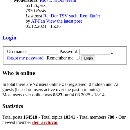
Moderators:
Rio71
,
MOD-Team
651
Topics
7930
Posts
Last post
Re: Der TSV sucht Rennläufer!
by
AT-Fan
View the latest post
05.12.2021 - 15:36
Login
Username:
Password:
I
forgot my password
|
Remember me
Who is online
In total there are
72
users online :: 0 registered, 0 hidden and 72
guests (based on users active over the past 5 minutes)
Most users ever online was
8323
on 04.08.2025 - 18:14
Statistics
Total posts
164518
• Total topics
10341
• Total members
780
• Our
newest member
der_archivar