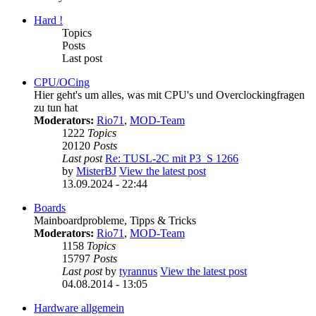
Hard !
Topics
Posts
Last post
CPU/OCing
Hier geht's um alles, was mit CPU's und Overclockingfragen
zu tun hat
Moderators:
Rio71
,
MOD-Team
1222
Topics
20120
Posts
Last post
Re: TUSL-2C mit P3_S 1266
by
MisterBJ
View the latest post
13.09.2024 - 22:44
Boards
Mainboardprobleme, Tipps & Tricks
Moderators:
Rio71
,
MOD-Team
1158
Topics
15797
Posts
Last post
by
tyrannus
View the latest post
04.08.2014 - 13:05
Hardware allgemein