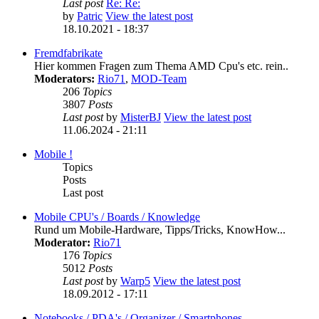
Last post
Re: Re:
by
Patric
View the latest post
18.10.2021 - 18:37
Fremdfabrikate
Hier kommen Fragen zum Thema AMD Cpu's etc. rein..
Moderators:
Rio71
,
MOD-Team
206
Topics
3807
Posts
Last post
by
MisterBJ
View the latest post
11.06.2024 - 21:11
Mobile !
Topics
Posts
Last post
Mobile CPU's / Boards / Knowledge
Rund um Mobile-Hardware, Tipps/Tricks, KnowHow...
Moderator:
Rio71
176
Topics
5012
Posts
Last post
by
Warp5
View the latest post
18.09.2012 - 17:11
Notebooks / PDA's / Organizer / Smartphones