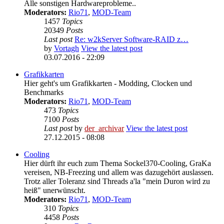
Alle sonstigen Hardwareprobleme..
Moderators:
Rio71
,
MOD-Team
1457
Topics
20349
Posts
Last post
Re: w2kServer Software-RAID z…
by
Vortagh
View the latest post
03.07.2016 - 22:09
Grafikkarten
Hier geht's um Grafikkarten - Modding, Clocken und
Benchmarks
Moderators:
Rio71
,
MOD-Team
473
Topics
7100
Posts
Last post
by
der_archivar
View the latest post
27.12.2015 - 08:08
Cooling
Hier dürft ihr euch zum Thema Sockel370-Cooling, GraKa
vereisen, NB-Freezing und allem was dazugehört auslassen.
Trotz aller Toleranz sind Threads a'la "mein Duron wird zu
heiß" unerwünscht.
Moderators:
Rio71
,
MOD-Team
310
Topics
4458
Posts