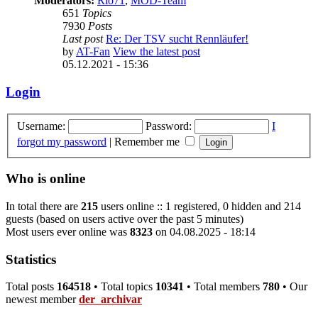
Moderators:
Rio71
,
MOD-Team
651
Topics
7930
Posts
Last post
Re: Der TSV sucht Rennläufer!
by
AT-Fan
View the latest post
05.12.2021 - 15:36
Login
Username:
Password:
I
forgot my password
|
Remember me
Who is online
In total there are
215
users online :: 1 registered, 0 hidden and 214
guests (based on users active over the past 5 minutes)
Most users ever online was
8323
on 04.08.2025 - 18:14
Statistics
Total posts
164518
• Total topics
10341
• Total members
780
• Our
newest member
der_archivar