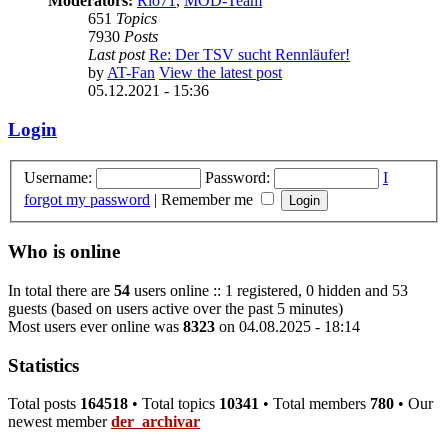
Moderators:
Rio71
,
MOD-Team
651
Topics
7930
Posts
Last post
Re: Der TSV sucht Rennläufer!
by
AT-Fan
View the latest post
05.12.2021 - 15:36
Login
Username:
Password:
I
forgot my password
|
Remember me
Who is online
In total there are
54
users online :: 1 registered, 0 hidden and 53
guests (based on users active over the past 5 minutes)
Most users ever online was
8323
on 04.08.2025 - 18:14
Statistics
Total posts
164518
• Total topics
10341
• Total members
780
• Our
newest member
der_archivar