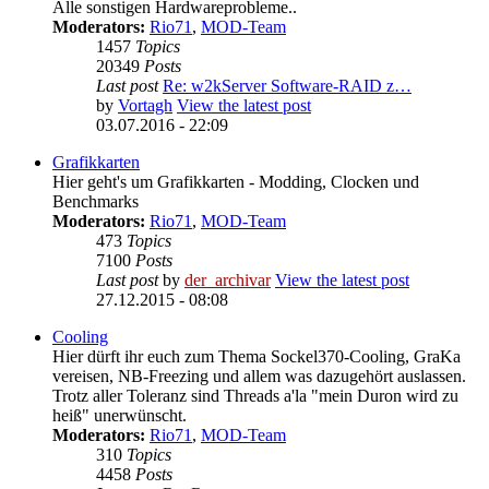
Alle sonstigen Hardwareprobleme..
Moderators:
Rio71
,
MOD-Team
1457
Topics
20349
Posts
Last post
Re: w2kServer Software-RAID z…
by
Vortagh
View the latest post
03.07.2016 - 22:09
Grafikkarten
Hier geht's um Grafikkarten - Modding, Clocken und
Benchmarks
Moderators:
Rio71
,
MOD-Team
473
Topics
7100
Posts
Last post
by
der_archivar
View the latest post
27.12.2015 - 08:08
Cooling
Hier dürft ihr euch zum Thema Sockel370-Cooling, GraKa
vereisen, NB-Freezing und allem was dazugehört auslassen.
Trotz aller Toleranz sind Threads a'la "mein Duron wird zu
heiß" unerwünscht.
Moderators:
Rio71
,
MOD-Team
310
Topics
4458
Posts