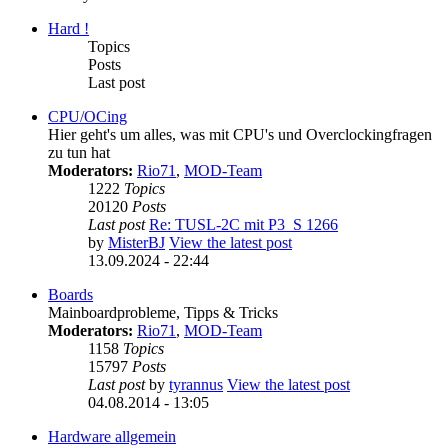
Hard !
Topics
Posts
Last post
CPU/OCing
Hier geht's um alles, was mit CPU's und Overclockingfragen
zu tun hat
Moderators:
Rio71
,
MOD-Team
1222
Topics
20120
Posts
Last post
Re: TUSL-2C mit P3_S 1266
by
MisterBJ
View the latest post
13.09.2024 - 22:44
Boards
Mainboardprobleme, Tipps & Tricks
Moderators:
Rio71
,
MOD-Team
1158
Topics
15797
Posts
Last post
by
tyrannus
View the latest post
04.08.2014 - 13:05
Hardware allgemein